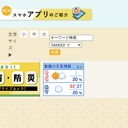
文字
小
中
大
サイ
ズ
▶︎