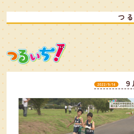
つ
９
2022/9/14