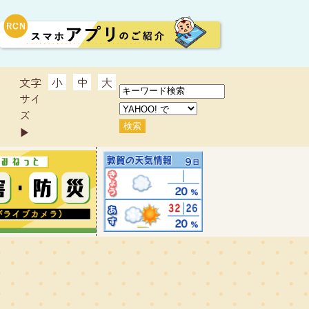
文字
小
中
大
サイ
ズ
▶︎