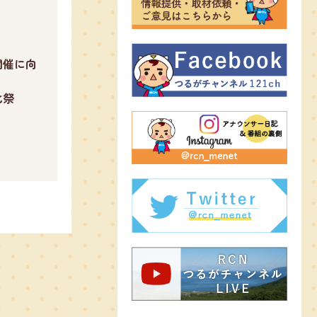
開催に向
化祭