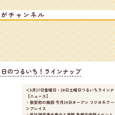
るがチャンネル
７日のつるいち！ラインナップ
＜5月27日金曜日・28日土曜日つるいちライン
【ニュース】
・敦賀初の施設 今月29日オープン フジオネワ
ンプレイス
・氣比神宮寺由来の６寺院 角鹿会体験イベント