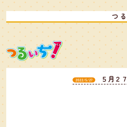
つ
５月２
2022/5/27