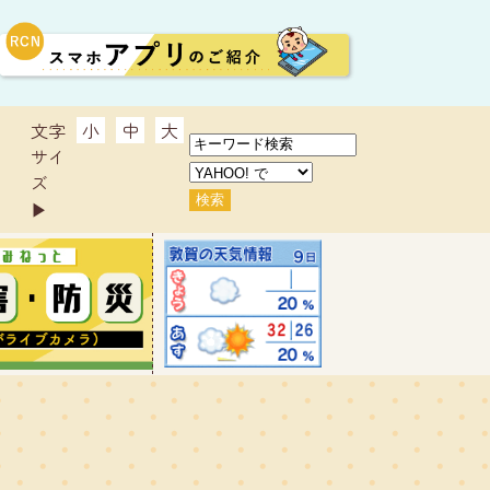
文字
小
中
大
サイ
ズ
▶︎