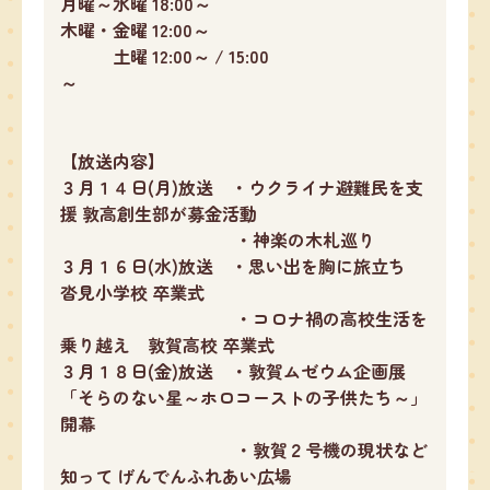
月曜～水曜 18:00～
木曜・金曜 12:00～
土曜 12:00～ / 15:00
【放送内容】
３月１４日(月)放送 ・ウクライナ避難民を支
援 敦高創生部が募金活動
・神楽の木札巡り
３月１６日(水)放送 ・思い出を胸に旅立ち
沓見小学校 卒業式
・コロナ禍の高校生活を
乗り越え 敦賀高校 卒業式
３月１８日(金)放送 ・敦賀ムゼウム企画展
「そらのない星～ホロコーストの子供たち～」
開幕
・敦賀２号機の現状など
知って げんでんふれあい広場