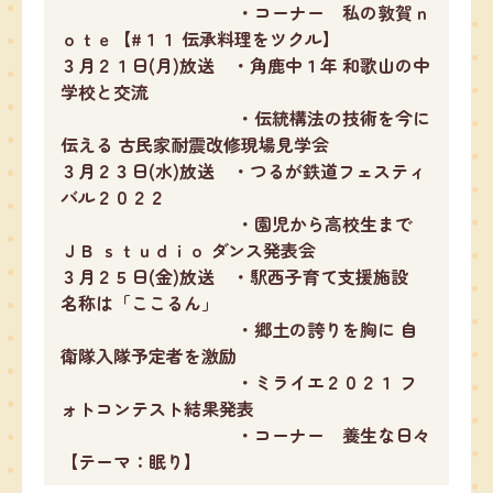
・コーナー 私の敦賀ｎ
ｏｔｅ【#１１ 伝承料理をツクル】
３月２１日(月)放送 ・角鹿中１年 和歌山の中
学校と交流
・伝統構法の技術を今に
伝える 古民家耐震改修現場見学会
３月２３日(水)放送 ・つるが鉄道フェスティ
バル２０２２
・園児から高校生まで
ＪＢ ｓｔｕｄｉｏ ダンス発表会
３月２５日(金)放送 ・駅西子育て支援施設
名称は「ここるん」
・郷土の誇りを胸に 自
衛隊入隊予定者を激励
・ミライエ２０２１ フ
ォトコンテスト結果発表
・コーナー 養生な日々
【テーマ：眠り】