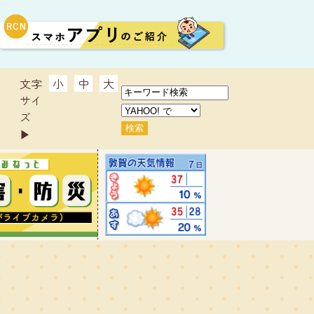
文字
小
中
大
サイ
ズ
▶︎