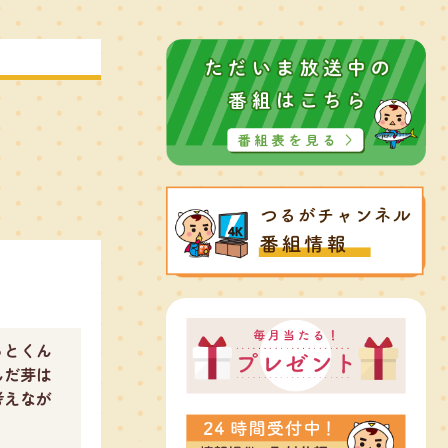
っとくん
んだ芽は
考えなが