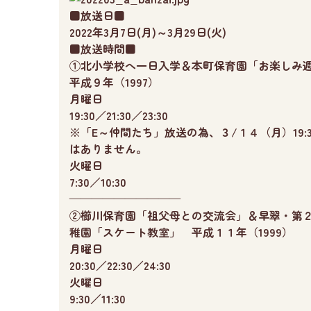
■放送日■
2022年3月7日(月)～3月29日(火)
■放送時間■
①北小学校へ一日入学＆本町保育園「お楽し
平成９年（1997）
月曜日
19:30／21:30／23:30
※「E～仲間たち」放送の為、３
/１４（月）19:
はありません。
火曜日
7:30／10:30
——————————
②櫛川保育園「祖父母との交流会」＆早翠・第
稚園「スケート教室」 平成１１年（1999）
月曜日
20:30／22:30／24:30
火曜日
9:30／11:30