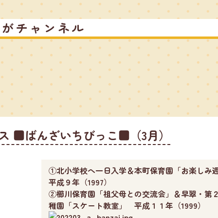
るがチャンネル
ス ■ばんざいちびっこ■（3月）
①北小学校へ一日入学＆本町保育園「お楽し
平成９年（1997）
②櫛川保育園「祖父母との交流会」＆早翠・第
稚園「スケート教室」 平成１１年（1999）