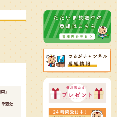
み週間」
２早翠幼