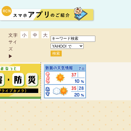
文字
小
中
大
サイ
ズ
▶︎