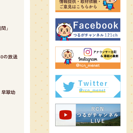
み週間」
30の放送
２早翠幼