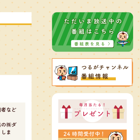
難者など
県の㈱ダ
りしま