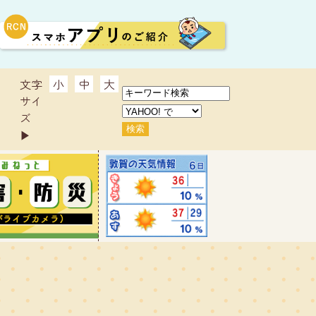
文字
小
中
大
サイ
ズ
▶︎