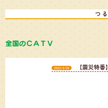
つ
【震災特番】t
2022/2/24