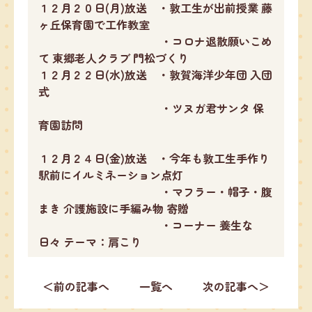
１２月２０日(月)放送 ・敦工生が出前授業 藤
ヶ丘保育園で工作教室
・コロナ退散願いこめ
て 東郷老人クラブ 門松づくり
１２月２２日(水)放送 ・敦賀海洋少年団 入団
式
・ツヌガ君サンタ 保
育園訪問
１２月２４日(金)放送 ・今年も敦工生手作り
駅前にイルミネーション点灯
・マフラー・帽子・腹
まき 介護施設に手編み物 寄贈
・コーナー 養生な
日々 テーマ：肩こり
＜前の記事へ
一覧へ
次の記事へ＞