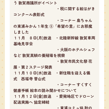
う 敦賀商議所がイベント
・税に関する絵はがき
コンクール表彰式
・コーナー 島ちゃん
の東浦みかん１年生 ⑤「希望の里」にお邪魔
しました
１１月 ８日(月)放送 ・北陸新幹線 敦賀車両
基地見学会
・大阪のホテルシェフ
など 敦賀真鯛の養殖場を視察
・敦賀市民文化祭 花
展・第２ステージ発表
１１月１０日(水)放送 ・新住職を迎える儀
式 西福寺 晋山式
・コーナー すくすく
健康手帳 絵本の読み聞かせについて
１１月１２日(金)放送 ・愛発地区でドローン
配送実施へ 協定締結
・東浦コミュ協 秋の