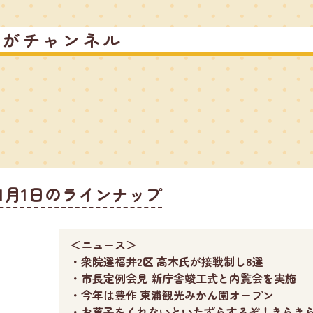
るがチャンネル
11月1日のラインナップ
＜ニュース＞
・衆院選福井2区 高木氏が接戦制し8選
・市長定例会見 新庁舎竣工式と内覧会を実施
・今年は豊作 東浦観光みかん園オープン
・お菓子をくれないといたずらするぞ！きらき