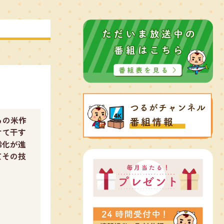
らの米作
けて干す
齢化が進
てその技