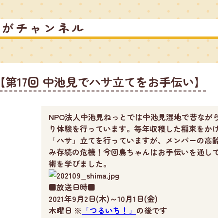
るがチャンネル
第17回 中池見でハサ立てをお手伝い】
NPO法人中池見ねっとでは中池見湿地で昔なが
り体験を行っています。毎年収穫した稲束をか
「ハサ」立てを行っていますが、メンバーの高
み存続の危機！今回島ちゃんはお手伝いを通し
術を学びました。
■放送日時■
2021年9月2日(木)～10月1日(金)
木曜日 ※
「つるいち！」
の後です