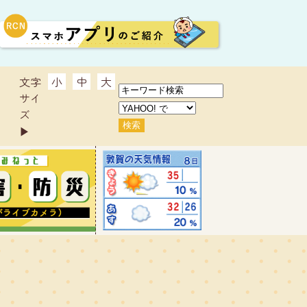
文字
小
中
大
サイ
ズ
▶︎