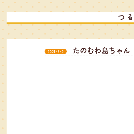
つ
たのむわ島ちゃん【
2021/9/2