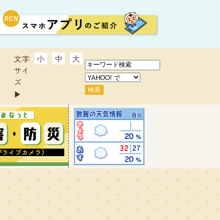
文字
小
中
大
サイ
ズ
▶︎