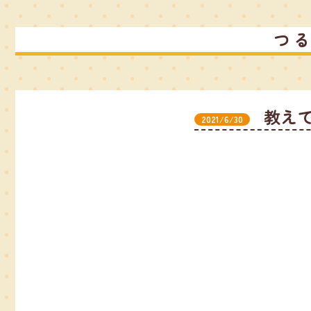
つ
教え
2021/6/30